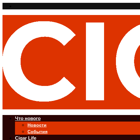
Что нового
Новости
События
Cigar Life