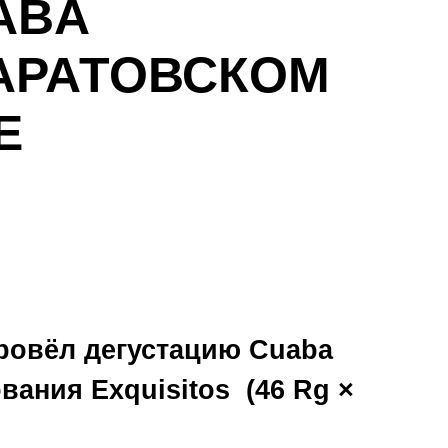
ABA
САРАТОВСКОМ
Е
ровёл дегустацию Cuaba
вания Exquisitos (46 Rg ×