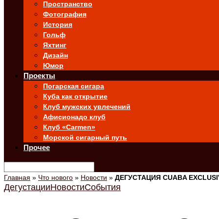
Пространство
Фотография
История
Гольф
Яхтинг
Дизайн
Юмор
Проекты
Погарская сигара
Куба как открытие
Клуб мужских увлечений
Афисионадо клуб
Клуб «Carmen»
Морской сигарный путь
Прочее
Главная
»
Что нового
»
Новости
»
ДЕГУСТАЦИЯ CUABA EXCLUS
Дегустации
Новости
События