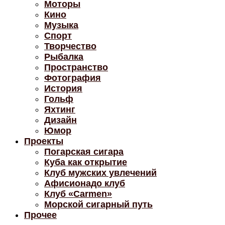
Моторы
Кино
Музыка
Спорт
Творчество
Рыбалка
Пространство
Фотография
История
Гольф
Яхтинг
Дизайн
Юмор
Проекты
Погарская сигара
Куба как открытие
Клуб мужских увлечений
Афисионадо клуб
Клуб «Carmen»
Морской сигарный путь
Прочее