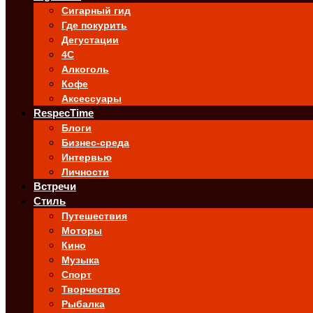
Сигарный гид
Где покурить
Дегустации
4C
Алкоголь
Кофе
Аксессуары
RespecTime
Блоги
Бизнес-среда
Интервью
Личности
Встречи
Стиль
Путешествия
Моторы
Кино
Музыка
Спорт
Творчество
Рыбалка