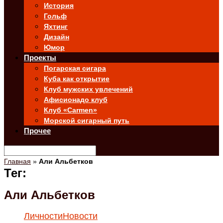
История
Гольф
Яхтинг
Дизайн
Юмор
Проекты
Погарская сигара
Куба как открытие
Клуб мужских увлечений
Афисионадо клуб
Клуб «Carmen»
Морской сигарный путь
Прочее
Главная
»
Али Альбетков
Тег:
Али Альбетков
Личности
Новости