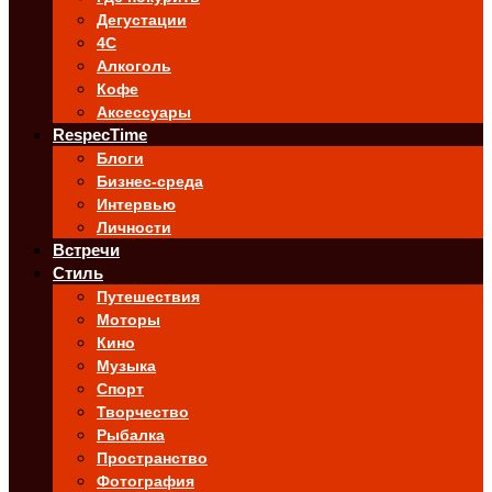
Дегустации
4C
Алкоголь
Кофе
Аксессуары
RespecTime
Блоги
Бизнес-среда
Интервью
Личности
Встречи
Стиль
Путешествия
Моторы
Кино
Музыка
Спорт
Творчество
Рыбалка
Пространство
Фотография