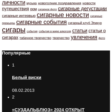
личности
новоголние поздравления
новости
музыка
сигарные дегустации
путешествия
ром
сигарное фото
сигарные новости
сигарные интервью
сигарные
сигарные события
сигарный клуб Эпикур
премьеры
сигары
статьи
статьи о
события
события в мире алкоголя
увлечения
сигарах
табачное творчество
творчество
фото
Популярные
1
Белый виски
08.02.2013
2
«СУЗДАЛЬБЛЮЗ» 2024 ОТКРЫТ