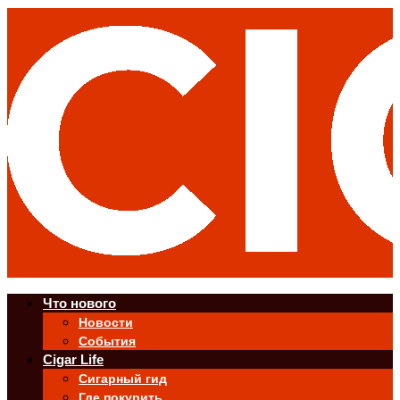
Что нового
Новости
События
Cigar Life
Сигарный гид
Где покурить