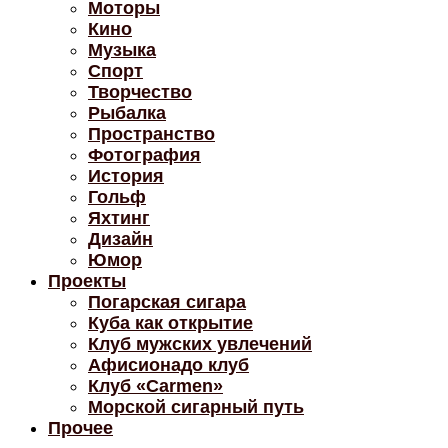
Моторы
Кино
Музыка
Спорт
Творчество
Рыбалка
Пространство
Фотография
История
Гольф
Яхтинг
Дизайн
Юмор
Проекты
Погарская сигара
Куба как открытие
Клуб мужских увлечений
Афисионадо клуб
Клуб «Carmen»
Морской сигарный путь
Прочее