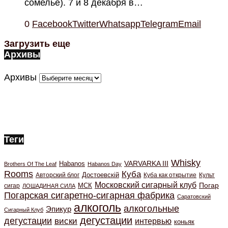
сомелье). 7 и 8 декабря в…
0
Facebook
Twitter
Whatsapp
Telegram
Email
Загрузить еще
Архивы
Архивы
Теги
Whisky
VARVARKA III
Habanos
Brothers Of The Leaf
Habanos Day
Rooms
Куба
Авторский блог
Достоевскiй
Куба как открытие
Культ
Московский сигарный клуб
Погар
МСК
сигар
ЛОШАДИНАЯ СИЛА
Погарская сигаретно-сигарная фабрика
Саратовский
алкоголь
алкогольные
Эпикур
Сигарный Клуб
дегустации
дегустации
виски
интервью
коньяк