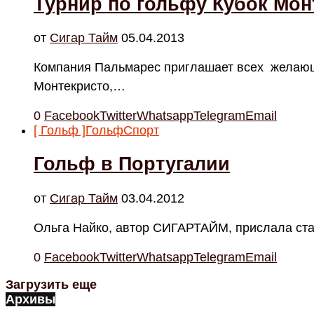
Турнир по гольфу Кубок Мон
от
Cигар Тайм
05.04.2013
Компания Пальмарес приглашает всех желающи
Монтекристо,…
0
Facebook
Twitter
Whatsapp
Telegram
Email
[ Гольф ]
Гольф
Спорт
Гольф в Португалии
от
Cигар Тайм
03.04.2012
Ольга Найко, автор СИГАРТАЙМ, прислала ста
0
Facebook
Twitter
Whatsapp
Telegram
Email
Загрузить еще
Архивы