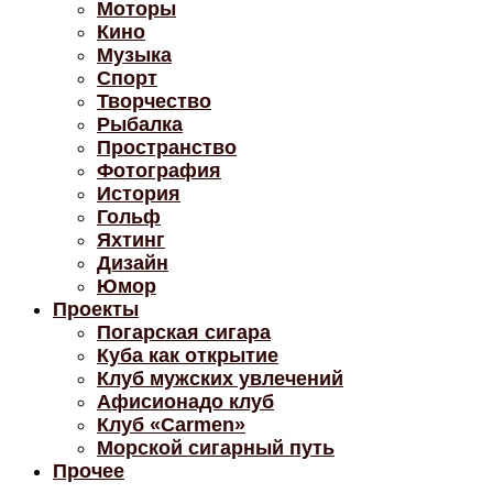
Моторы
Кино
Музыка
Спорт
Творчество
Рыбалка
Пространство
Фотография
История
Гольф
Яхтинг
Дизайн
Юмор
Проекты
Погарская сигара
Куба как открытие
Клуб мужских увлечений
Афисионадо клуб
Клуб «Carmen»
Морской сигарный путь
Прочее