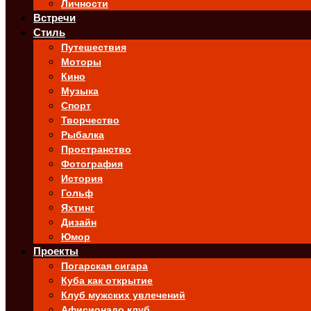
Личности
Встречи
Стиль
Путешествия
Моторы
Кино
Музыка
Спорт
Творчество
Рыбалка
Пространство
Фотография
История
Гольф
Яхтинг
Дизайн
Юмор
Проекты
Погарская сигара
Куба как открытие
Клуб мужских увлечений
Афисионадо клуб