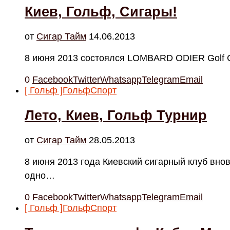
Киев, Гольф, Сигары!
от
Cигар Тайм
14.06.2013
8 июня 2013 состоялся LOMBARD ODIER Golf 
0
Facebook
Twitter
Whatsapp
Telegram
Email
[ Гольф ]
Гольф
Спорт
Лето, Киев, Гольф Турнир
от
Cигар Тайм
28.05.2013
8 июня 2013 года Киевский сигарный клуб вно
одно…
0
Facebook
Twitter
Whatsapp
Telegram
Email
[ Гольф ]
Гольф
Спорт