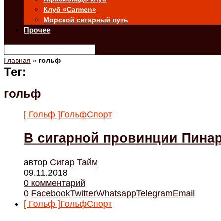
Клуб «Carmen»
Морской сигарный путь
Прочее
Главная
»
гольф
Тег:
гольф
[ Гольф ]
Гольф
Спорт
В сигарной провинции Пинар
автор
Cигар Тайм
09.11.2018
0 комментарий
0
Facebook
Twitter
Whatsapp
Telegram
Email
[ Гольф ]
Гольф
Спорт