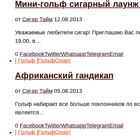
Мини-гольф сигарный лаунж
от
Cигар Тайм
12.08.2013
Уважаемые любители сигар! Приглашаю Вас пои
19.00, в…
0
Facebook
Twitter
Whatsapp
Telegram
Email
[ Гольф ]
Гольф
Спорт
Африканский гандикап
от
Cигар Тайм
05.08.2013
Гольф набирает все больше поклонников по вс
является…
0
Facebook
Twitter
Whatsapp
Telegram
Email
[ Гольф ]
Гольф
Спорт