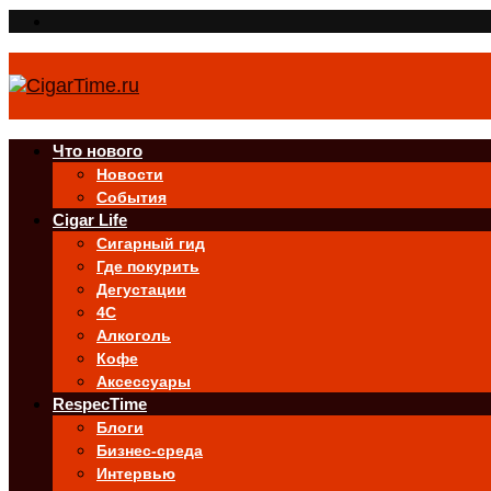
Что нового
Новости
События
Cigar Life
Сигарный гид
Где покурить
Дегустации
4C
Алкоголь
Кофе
Аксессуары
RespecTime
Блоги
Бизнес-среда
Интервью