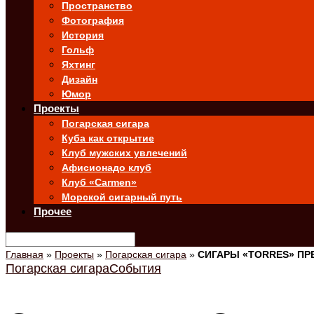
Пространство
Фотография
История
Гольф
Яхтинг
Дизайн
Юмор
Проекты
Погарская сигара
Куба как открытие
Клуб мужских увлечений
Афисионадо клуб
Клуб «Carmen»
Морской сигарный путь
Прочее
Главная
»
Проекты
»
Погарская сигара
»
СИГАРЫ «TORRES» ПР
Погарская сигара
События