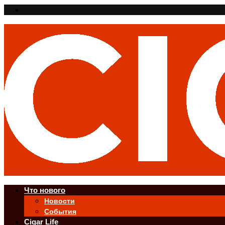
Что нового
Новости
События
Cigar Life