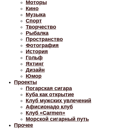
Моторы
Кино
Музыка
Спорт
Творчество
Рыбалка
Пространство
Фотография
История
Гольф
Яхтинг
Дизайн
Юмор
Проекты
Погарская сигара
Куба как открытие
Клуб мужских увлечений
Афисионадо клуб
Клуб «Carmen»
Морской сигарный путь
Прочее