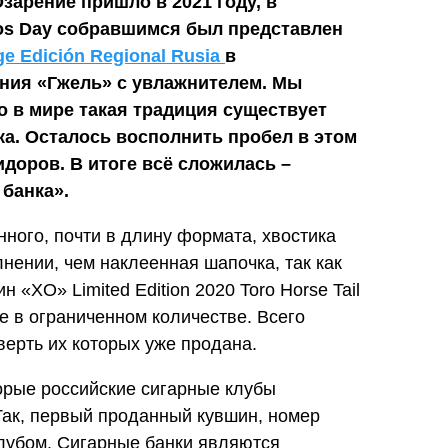
зарение пришло в 2021 году, в
nos Day собравшимся был представлен
ge Edición Regional Rusia
в
ния «Гжель» с увлажнителем. Мы
о в мире такая традиция существует
нка. Осталось восполнить пробел в этом
доров. В итоге всё сложилась –
 банка».
инного, почти в длину формата, хвостика
лнении, чем наклеенная шапочка, так как
 «XO» Limited Edition 2020 Toro Horse Tail
е в ограниченном количестве. Всего
ерть их которых уже продана.
орые российские сигарные клубы
Так, первый проданный кувшин, номер
лубом. Сигарные банки являются