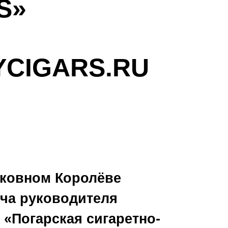
S»
CIGARS.RU
осковном Королёве
еча руководителя
«Погарская сигаретно-