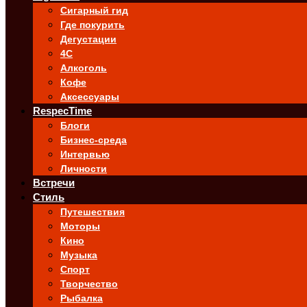
Сигарный гид
Где покурить
Дегустации
4C
Алкоголь
Кофе
Аксессуары
RespecTime
Блоги
Бизнес-среда
Интервью
Личности
Встречи
Стиль
Путешествия
Моторы
Кино
Музыка
Спорт
Творчество
Рыбалка