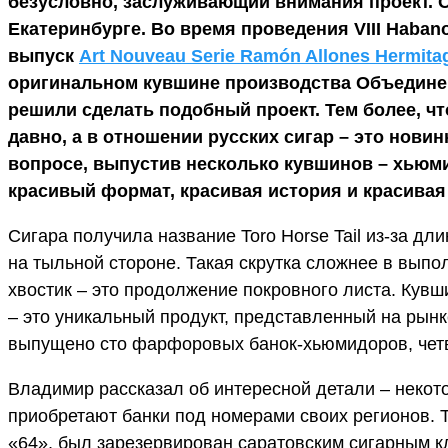
безусловно, заслуживающий внимания проект. О
Екатеринбурге. Во время проведения VIII Haba
выпуск
Art Nouveau Serie Ramón Allones Hermita
оригинальном кувшине производства Объедине
решили сделать подобный проект. Тем более, чт
давно, а в отношении русских сигар – это нови
вопросе, выпустив несколько кувшинов – хьюми
красивый формат, красивая история и красивая
Сигара получила название Toro Horse Tail из-за дл
на тыльной стороне. Такая скрутка сложнее в выпо
хвостик – это продолжение покровного листа. Кувшин
– это уникальный продукт, представленный на рынк
выпущено сто фарфоровых банок-хьюмидоров, четв
Владимир рассказал об интересной детали – некот
приобретают банки под номерами своих регионов. 
«64», был зарезервирован саратовским сигарным к