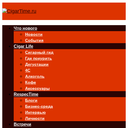
Что нового
Новости
События
Cigar Life
Сигарный гид
Где покурить
Дегустации
4C
Алкоголь
Кофе
Аксессуары
RespecTime
Блоги
Бизнес-среда
Интервью
Личности
Встречи