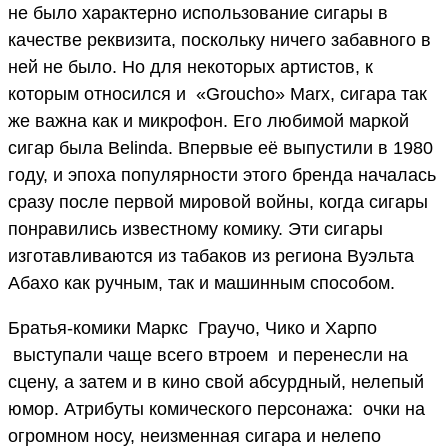
не было характерно использование сигары в
качестве реквизита, поскольку ничего забавного в
ней не было. Но для некоторых артистов, к
которым относился и «Groucho» Marx, сигара так
же важна как и микрофон. Его любимой маркой
сигар была Belinda. Впервые её выпустили в 1980
году, и эпоха популярности этого бренда началась
сразу после первой мировой войны, когда сигары
понравились известному комику. Эти сигары
изготавливаются из табаков из региона Вуэльта
Абахо как ручным, так и машинным способом.
Братья-комики Маркс Граучо, Чико и Харпо
выступали чаще всего втроем и перенесли на
сцену, а затем и в кино свой абсурдный, нелепый
юмор. Атрибуты комического персонажа: очки на
огромном носу, неизменная сигара и нелепо