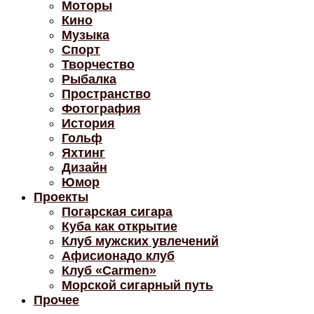
Моторы
Кино
Музыка
Спорт
Творчество
Рыбалка
Пространство
Фотография
История
Гольф
Яхтинг
Дизайн
Юмор
Проекты
Погарская сигара
Куба как открытие
Клуб мужских увлечений
Афисионадо клуб
Клуб «Carmen»
Морской сигарный путь
Прочее