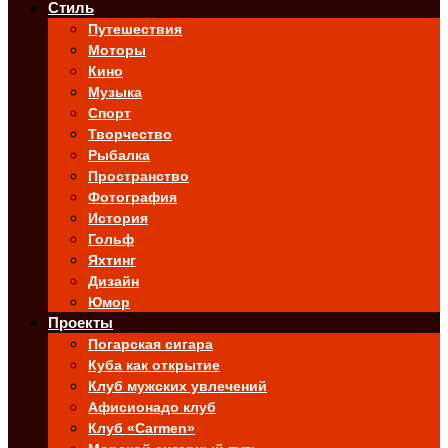
Стиль
Путешествия
Моторы
Кино
Музыка
Спорт
Творчество
Рыбалка
Пространство
Фотография
История
Гольф
Яхтинг
Дизайн
Юмор
Проекты
Погарская сигара
Куба как открытие
Клуб мужских увлечений
Афисионадо клуб
Клуб «Carmen»