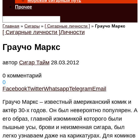
Морской сигарный путь
Прочее
Главная
»
Сигары
»
[ Сигарные личности ]
»
Граучо Маркс
[ Сигарные личности ]
Личности
Граучо Маркс
автор
Cигар Тайм
28.03.2012
0 комментарий
0
Facebook
Twitter
Whatsapp
Telegram
Email
Граучо Маркс – известный американский комик и
актёр 30-х годов. Он был невероятно популярен. А
его образ, главной изюминкой которого были
пышные усы, брови и неизменная сигара, был
легко узнаваем даже на карикатурах. Для комиков