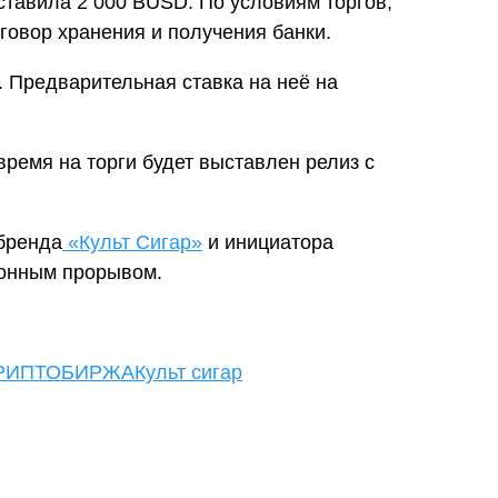
ставила 2 000 BUSD. По условиям торгов,
говор хранения и получения банки.
. Предварительная ставка на неё на
ремя на торги будет выставлен релиз с
 бренда
«Культ Сигар»
и инициатора
онным прорывом.
РИПТОБИРЖА
Культ сигар