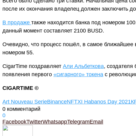
Всего было сделано три ставки. Начальная цена со
после их окончания владелец должен заключить до
В продаже
также находится банка под номером 100
данный момент составляет 2100 BUSD.
Очевидно, что процесс пошёл, в самое ближайшее в
номером 55.
CigarTime поздравляет
Али Альбеткова
, создателя
появления первого
«сигарного» токена
с революци
CIGARTIME ©
Art Nouveau Serie
Binance
NFT
XI Habanos Day 2021
К
0 комментарий
0
Facebook
Twitter
Whatsapp
Telegram
Email