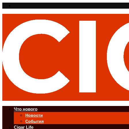
Что нового
Новости
События
Cigar Life