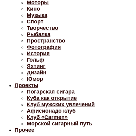
Моторы
Кино
Музыка
Спорт
Творчество
Рыбалка
Пространство
Фотография
История
Гольф
Яхтинг
Дизайн
Юмор
Проекты
Погарская сигара
Куба как открытие
Клуб мужских увлечений
Афисионадо клуб
Клуб «Carmen»
Морской сигарный путь
Прочее