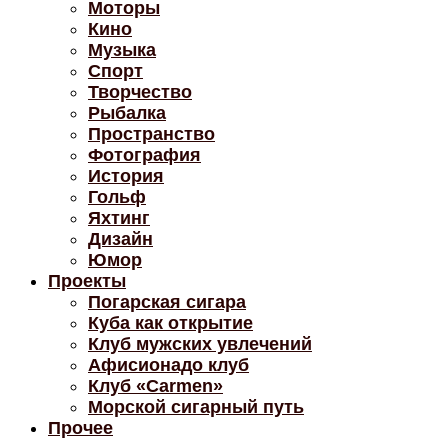
Моторы
Кино
Музыка
Спорт
Творчество
Рыбалка
Пространство
Фотография
История
Гольф
Яхтинг
Дизайн
Юмор
Проекты
Погарская сигара
Куба как открытие
Клуб мужских увлечений
Афисионадо клуб
Клуб «Carmen»
Морской сигарный путь
Прочее