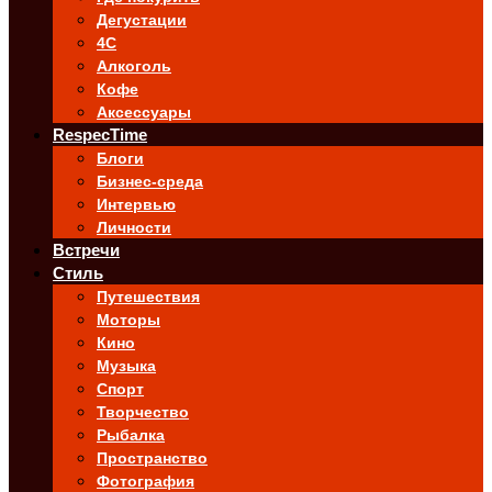
Дегустации
4C
Алкоголь
Кофе
Аксессуары
RespecTime
Блоги
Бизнес-среда
Интервью
Личности
Встречи
Стиль
Путешествия
Моторы
Кино
Музыка
Спорт
Творчество
Рыбалка
Пространство
Фотография