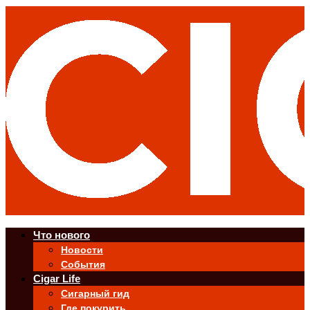
Что нового
Новости
События
Cigar Life
Сигарный гид
Где покурить