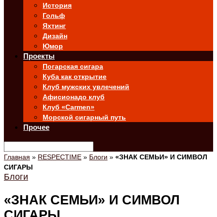
История
Гольф
Яхтинг
Дизайн
Юмор
Проекты
Погарская сигара
Куба как открытие
Клуб мужских увлечений
Афисионадо клуб
Клуб «Carmen»
Морской сигарный путь
Прочее
Главная
»
RESPECTIME
»
Блоги
»
«ЗНАК СЕМЬИ» И СИМВОЛ
СИГАРЫ
Блоги
«ЗНАК СЕМЬИ» И СИМВОЛ
СИГАРЫ