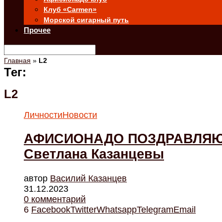
Клуб «Carmen»
Морской сигарный путь
Прочее
Главная
»
L2
Тег:
L2
Личности
Новости
АФИСИОНАДО ПОЗДРАВЛЯЮТ 
Светлана Казанцевы
автор
Василий Казанцев
31.12.2023
0 комментарий
6
Facebook
Twitter
Whatsapp
Telegram
Email