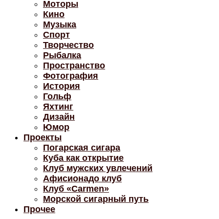
Моторы
Кино
Музыка
Спорт
Творчество
Рыбалка
Пространство
Фотография
История
Гольф
Яхтинг
Дизайн
Юмор
Проекты
Погарская сигара
Куба как открытие
Клуб мужских увлечений
Афисионадо клуб
Клуб «Carmen»
Морской сигарный путь
Прочее