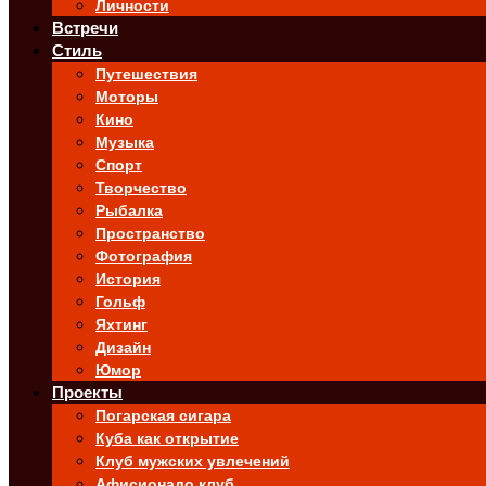
Личности
Встречи
Стиль
Путешествия
Моторы
Кино
Музыка
Спорт
Творчество
Рыбалка
Пространство
Фотография
История
Гольф
Яхтинг
Дизайн
Юмор
Проекты
Погарская сигара
Куба как открытие
Клуб мужских увлечений
Афисионадо клуб