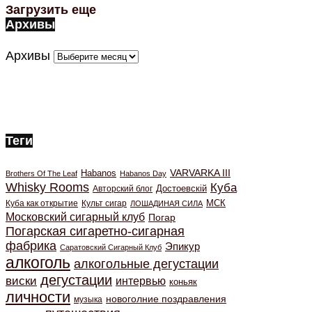
Загрузить еще
Архивы
Архивы
Теги
VARVARKA III
Habanos
Brothers Of The Leaf
Habanos Day
Whisky Rooms
Куба
Авторский блог
Достоевскiй
МСК
Куба как открытие
Культ сигар
ЛОШАДИНАЯ СИЛА
Московский сигарный клуб
Погар
Погарская сигаретно-сигарная
фабрика
Эпикур
Саратовский Сигарный Клуб
алкоголь
алкогольные дегустации
дегустации
виски
интервью
коньяк
личности
новоголние поздравления
музыка