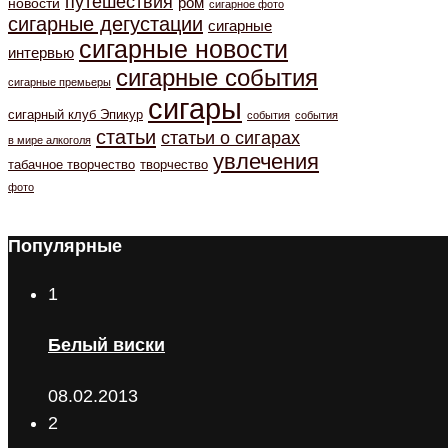
путешествия
ром
новости
сигарное фото
сигарные дегустации
сигарные
сигарные новости
интервью
сигарные события
сигарные премьеры
сигары
сигарный клуб Эпикур
события
события
статьи
статьи о сигарах
в мире алкоголя
увлечения
табачное творчество
творчество
фото
Популярные
1
Белый виски
08.02.2013
2