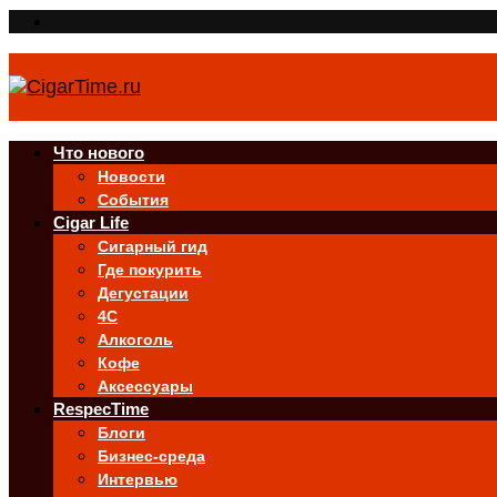
Что нового
Новости
События
Cigar Life
Сигарный гид
Где покурить
Дегустации
4C
Алкоголь
Кофе
Аксессуары
RespecTime
Блоги
Бизнес-среда
Интервью