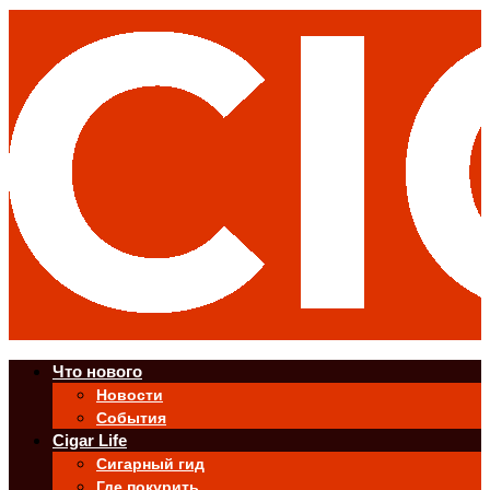
Что нового
Новости
События
Cigar Life
Сигарный гид
Где покурить