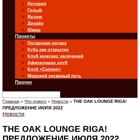
История
Гольф
Яхтинг
Дизайн
Юмор
Проекты
Погарская сигара
Куба как открытие
Клуб мужских увлечений
Афисионадо клуб
Клуб «Carmen»
Морской сигарный путь
Прочее
Главная
»
Что нового
»
Новости
»
THE OAK LOUNGE RIGA!
ПРЕДЛОЖЕНИЕ ИЮЛЯ 2022
Новости
THE OAK LOUNGE RIGA!
ПРЕДЛОЖЕНИЕ ИЮЛЯ 2022