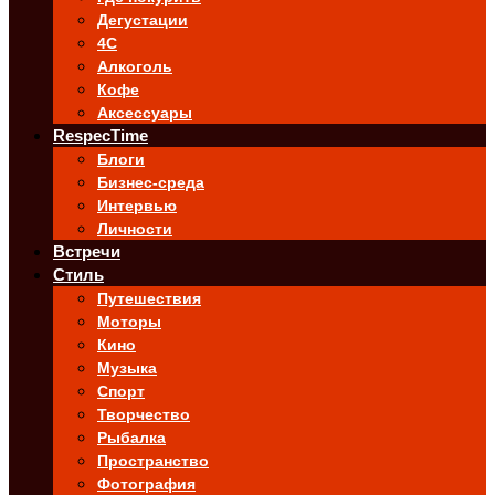
Дегустации
4C
Алкоголь
Кофе
Аксессуары
RespecTime
Блоги
Бизнес-среда
Интервью
Личности
Встречи
Стиль
Путешествия
Моторы
Кино
Музыка
Спорт
Творчество
Рыбалка
Пространство
Фотография