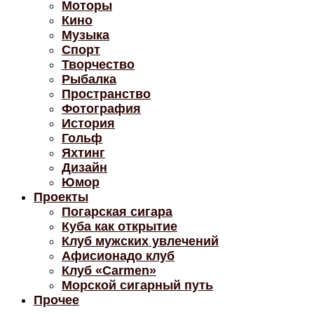
Моторы
Кино
Музыка
Спорт
Творчество
Рыбалка
Пространство
Фотография
История
Гольф
Яхтинг
Дизайн
Юмор
Проекты
Погарская сигара
Куба как открытие
Клуб мужских увлечений
Афисионадо клуб
Клуб «Carmen»
Морской сигарный путь
Прочее