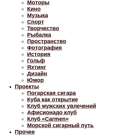
Моторы
Кино
Музыка
Спорт
Творчество
Рыбалка
Пространство
Фотография
История
Гольф
Яхтинг
Дизайн
Юмор
Проекты
Погарская сигара
Куба как открытие
Клуб мужских увлечений
Афисионадо клуб
Клуб «Carmen»
Морской сигарный путь
Прочее