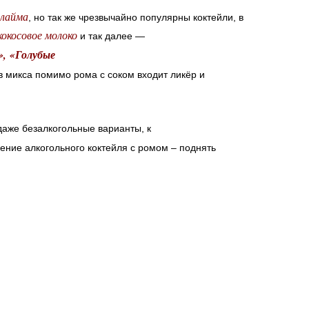
 лайма
, но так же чрезвычайно популярны коктейли, в
 кокосовое молоко
и так далее —
»
,
«
Голубые
ав микса помимо рома с соком входит ликёр и
 даже безалкогольные варианты, к
ачение алкогольного коктейля с ромом – поднять