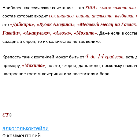
rum
с соком лимона или
Наиболее классическое сочетание – это
сок ананаса, вишни, апельсина, клубники,
состав которых входит
«
Дайкири
»
,
«
Кубок Америки
»
,
«
Медовый месяц на Гаваях
это
Гавайи
»
,
«
Акапулько
»
,
«
Алоха
»
,
«
Мохито
»
. Даже если в сост
сахарный сироп, то их количество не так велико.
4
14
до
градусов
Крепость таких коктейлей может быть от
, есть
«
Мохито
»
примеру,
, но это, скорее, дань моде, поскольку назн
настроение гостям вечеринки или посетителям бара.
CT
©
алкоголь
коктейли
0 комментарий