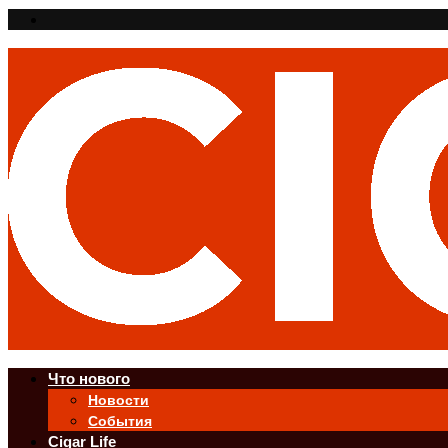
Что нового
Новости
События
Cigar Life