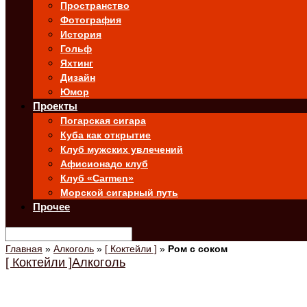
Пространство
Фотография
История
Гольф
Яхтинг
Дизайн
Юмор
Проекты
Погарская сигара
Куба как открытие
Клуб мужских увлечений
Афисионадо клуб
Клуб «Carmen»
Морской сигарный путь
Прочее
Главная
»
Алкоголь
»
[ Коктейли ]
»
Ром с соком
[ Коктейли ]
Алкоголь