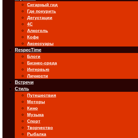
Сигарный гид
Где покурить
Дегустации
4C
Алкоголь
Кофе
Аксессуары
RespecTime
Блоги
Бизнес-среда
Интервью
Личности
Встречи
Стиль
Путешествия
Моторы
Кино
Музыка
Спорт
Творчество
Рыбалка