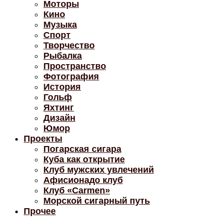
Моторы
Кино
Музыка
Спорт
Творчество
Рыбалка
Пространство
Фотография
История
Гольф
Яхтинг
Дизайн
Юмор
Проекты
Погарская сигара
Куба как открытие
Клуб мужских увлечений
Афисионадо клуб
Клуб «Carmen»
Морской сигарный путь
Прочее