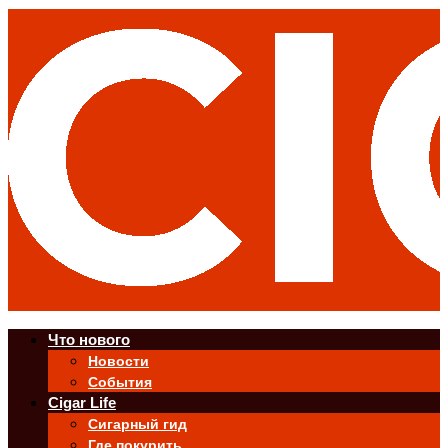
Что нового
Новости
События
Cigar Life
Сигарный гид
Где покурить