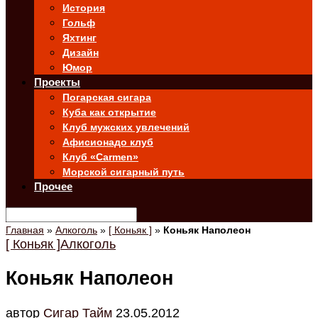
История
Гольф
Яхтинг
Дизайн
Юмор
Проекты
Погарская сигара
Куба как открытие
Клуб мужских увлечений
Афисионадо клуб
Клуб «Carmen»
Морской сигарный путь
Прочее
Главная
»
Алкоголь
»
[ Коньяк ]
»
Коньяк Наполеон
[ Коньяк ]
Алкоголь
Коньяк Наполеон
автор
Cигар Тайм
23.05.2012