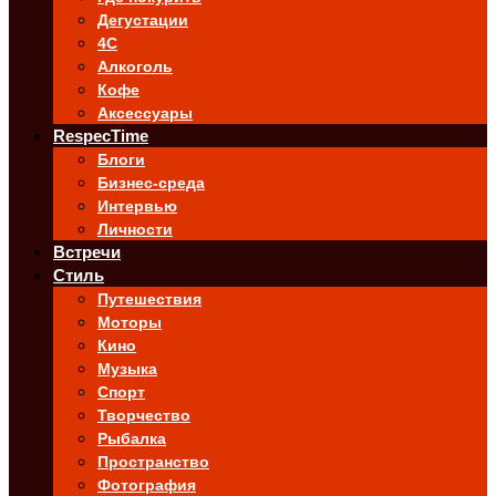
Дегустации
4C
Алкоголь
Кофе
Аксессуары
RespecTime
Блоги
Бизнес-среда
Интервью
Личности
Встречи
Стиль
Путешествия
Моторы
Кино
Музыка
Спорт
Творчество
Рыбалка
Пространство
Фотография