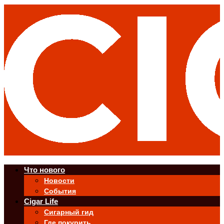
Что нового
Новости
События
Cigar Life
Сигарный гид
Где покурить