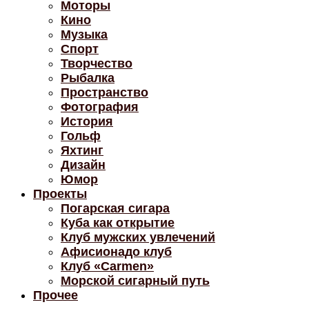
Моторы
Кино
Музыка
Спорт
Творчество
Рыбалка
Пространство
Фотография
История
Гольф
Яхтинг
Дизайн
Юмор
Проекты
Погарская сигара
Куба как открытие
Клуб мужских увлечений
Афисионадо клуб
Клуб «Carmen»
Морской сигарный путь
Прочее