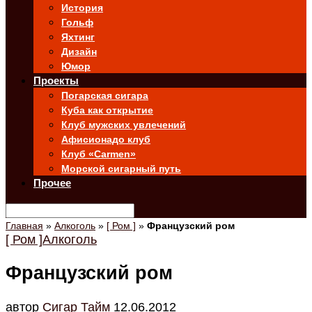
История
Гольф
Яхтинг
Дизайн
Юмор
Проекты
Погарская сигара
Куба как открытие
Клуб мужских увлечений
Афисионадо клуб
Клуб «Carmen»
Морской сигарный путь
Прочее
Главная
»
Алкоголь
»
[ Ром ]
»
Французский ром
[ Ром ]
Алкоголь
Французский ром
автор
Cигар Тайм
12.06.2012