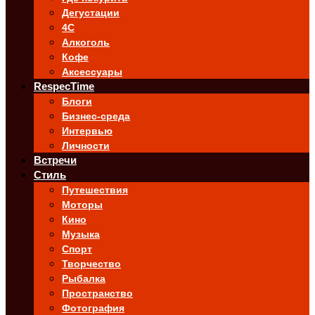
Дегустации
4C
Алкоголь
Кофе
Аксессуары
RespecTime
Блоги
Бизнес-среда
Интервью
Личности
Встречи
Стиль
Путешествия
Моторы
Кино
Музыка
Спорт
Творчество
Рыбалка
Пространство
Фотография