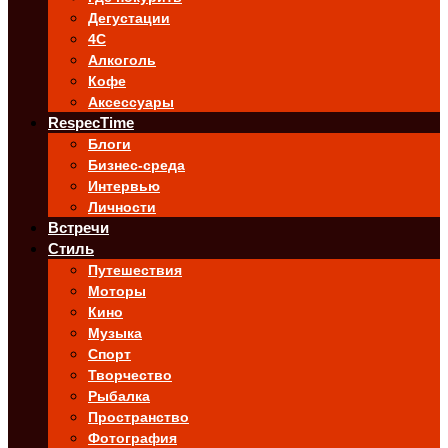
Дегустации
4C
Алкоголь
Кофе
Аксессуары
RespecTime
Блоги
Бизнес-среда
Интервью
Личности
Встречи
Стиль
Путешествия
Моторы
Кино
Музыка
Спорт
Творчество
Рыбалка
Пространство
Фотография