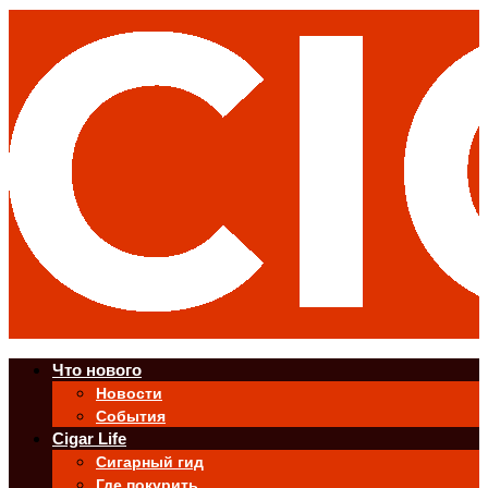
Что нового
Новости
События
Cigar Life
Сигарный гид
Где покурить