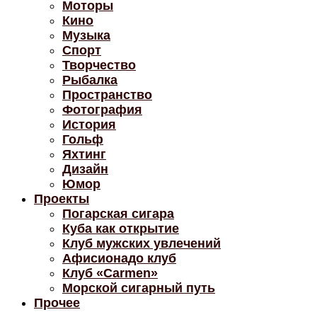
Моторы
Кино
Музыка
Спорт
Творчество
Рыбалка
Пространство
Фотография
История
Гольф
Яхтинг
Дизайн
Юмор
Проекты
Погарская сигара
Куба как открытие
Клуб мужских увлечений
Афисионадо клуб
Клуб «Carmen»
Морской сигарный путь
Прочее