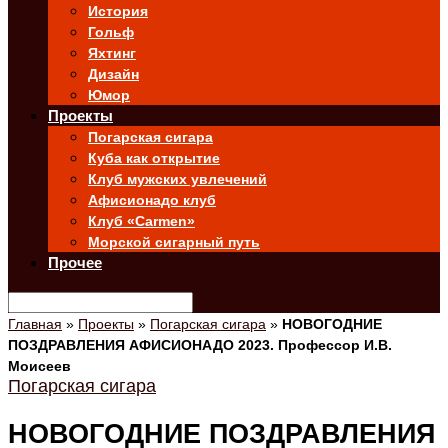
История
Гольф
Яхтинг
Дизайн
Юмор
Проекты
Погарская сигара
Куба как открытие
Клуб мужских увлечений
Афисионадо клуб
Клуб «Carmen»
Морской сигарный путь
Прочее
Главная
»
Проекты
»
Погарская сигара
»
НОВОГОДНИЕ
ПОЗДРАВЛЕНИЯ АФИСИОНАДО 2023. Профессор И.В.
Моисеев
Погарская сигара
НОВОГОДНИЕ ПОЗДРАВЛЕНИЯ