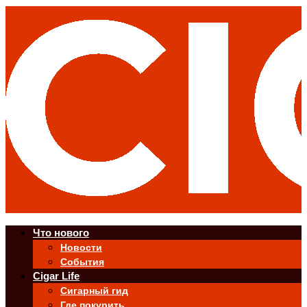
Что нового
Новости
События
Cigar Life
Сигарный гид
Где покурить