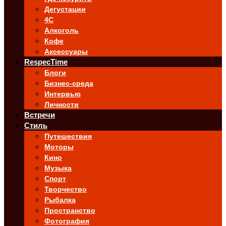
Дегустации
4C
Алкоголь
Кофе
Аксессуары
RespecTime
Блоги
Бизнес-среда
Интервью
Личности
Встречи
Стиль
Путешествия
Моторы
Кино
Музыка
Спорт
Творчество
Рыбалка
Пространство
Фотография