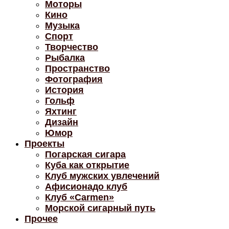
Моторы
Кино
Музыка
Спорт
Творчество
Рыбалка
Пространство
Фотография
История
Гольф
Яхтинг
Дизайн
Юмор
Проекты
Погарская сигара
Куба как открытие
Клуб мужских увлечений
Афисионадо клуб
Клуб «Carmen»
Морской сигарный путь
Прочее