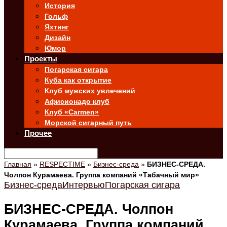
История
Гольф
Яхтинг
Дизайн
Юмор
Проекты
Погарская сигара
Куба как открытие
Клуб мужских увлечений
Афисионадо клуб
Клуб «Carmen»
Морской сигарный путь
Прочее
Главная
»
RESPECTIME
»
Бизнес-среда
»
БИЗНЕС-СРЕДА.
Чолпон Курамаева. Группа компаний «Табачный мир»
Бизнес-среда
Интервью
Погарская сигара
БИЗНЕС-СРЕДА. Чолпон
Курамаева. Группа компаний