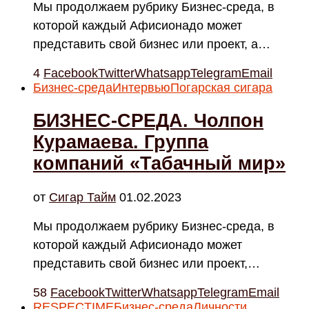
Мы продолжаем рубрику Бизнес-среда, в
которой каждый Афисионадо может
представить свой бизнес или проект, а…
4
Facebook
Twitter
Whatsapp
Telegram
Email
Бизнес-среда
Интервью
Погарская сигара
БИЗНЕС-СРЕДА. Чолпон
Курамаева. Группа
компаний «Табачный мир»
от
Cигар Тайм
01.02.2023
Мы продолжаем рубрику Бизнес-среда, в
которой каждый Афисионадо может
представить свой бизнес или проект,…
58
Facebook
Twitter
Whatsapp
Telegram
Email
RESPECTIME
Бизнес-среда
Личности