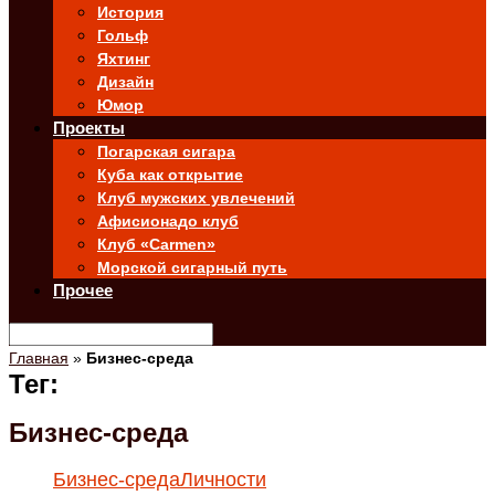
История
Гольф
Яхтинг
Дизайн
Юмор
Проекты
Погарская сигара
Куба как открытие
Клуб мужских увлечений
Афисионадо клуб
Клуб «Carmen»
Морской сигарный путь
Прочее
Главная
»
Бизнес-среда
Тег:
Бизнес-среда
Бизнес-среда
Личности