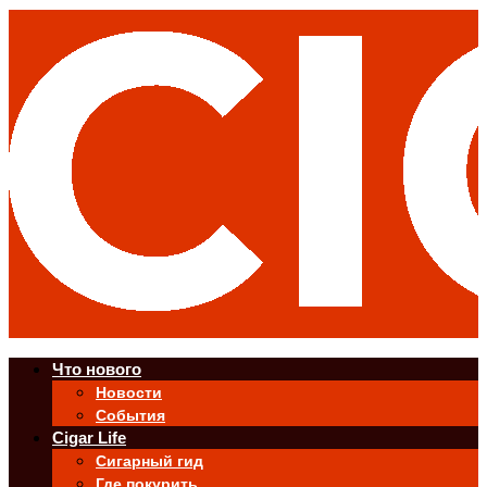
Что нового
Новости
События
Cigar Life
Сигарный гид
Где покурить