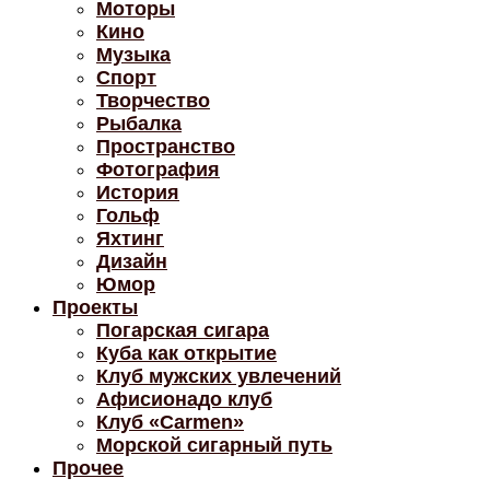
Моторы
Кино
Музыка
Спорт
Творчество
Рыбалка
Пространство
Фотография
История
Гольф
Яхтинг
Дизайн
Юмор
Проекты
Погарская сигара
Куба как открытие
Клуб мужских увлечений
Афисионадо клуб
Клуб «Carmen»
Морской сигарный путь
Прочее