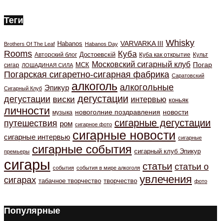
Теги
Whisky
VARVARKA III
Habanos
Brothers Of The Leaf
Habanos Day
Rooms
Куба
Авторский блог
Достоевскiй
Куба как открытие
Культ
Московский сигарный клуб
Погар
МСК
сигар
ЛОШАДИНАЯ СИЛА
Погарская сигаретно-сигарная фабрика
Саратовский
алкоголь
алкогольные
Эпикур
Сигарный Клуб
дегустации
дегустации
виски
интервью
коньяк
личности
новоголние поздравления
новости
музыка
сигарные дегустации
путешествия
ром
сигарное фото
сигарные новости
сигарные интервью
сигарные
сигарные события
сигарный клуб Эпикур
премьеры
сигары
статьи
статьи о
события
события в мире алкоголя
увлечения
сигарах
табачное творчество
творчество
фото
Популярные