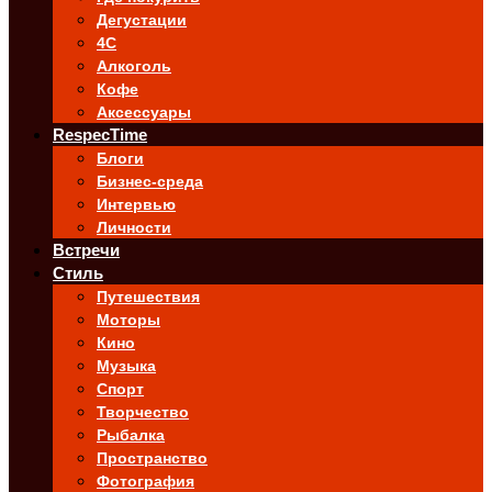
Дегустации
4C
Алкоголь
Кофе
Аксессуары
RespecTime
Блоги
Бизнес-среда
Интервью
Личности
Встречи
Стиль
Путешествия
Моторы
Кино
Музыка
Спорт
Творчество
Рыбалка
Пространство
Фотография