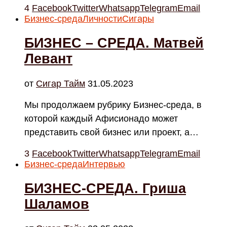
4
Facebook
Twitter
Whatsapp
Telegram
Email
Бизнес-среда
Личности
Сигары
БИЗНЕС – СРЕДА. Матвей
Левант
от
Cигар Тайм
31.05.2023
Мы продолжаем рубрику Бизнес-среда, в
которой каждый Афисионадо может
представить свой бизнес или проект, а…
3
Facebook
Twitter
Whatsapp
Telegram
Email
Бизнес-среда
Интервью
БИЗНЕС-СРЕДА. Гриша
Шаламов