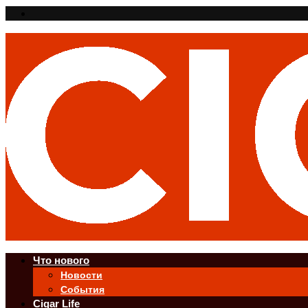
Что нового
Новости
События
Cigar Life