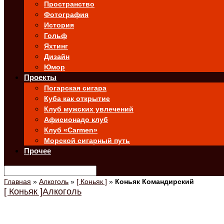
Пространство
Фотография
История
Гольф
Яхтинг
Дизайн
Юмор
Проекты
Погарская сигара
Куба как открытие
Клуб мужских увлечений
Афисионадо клуб
Клуб «Carmen»
Морской сигарный путь
Прочее
Главная
»
Алкоголь
»
[ Коньяк ]
»
Коньяк Командирский
[ Коньяк ]
Алкоголь