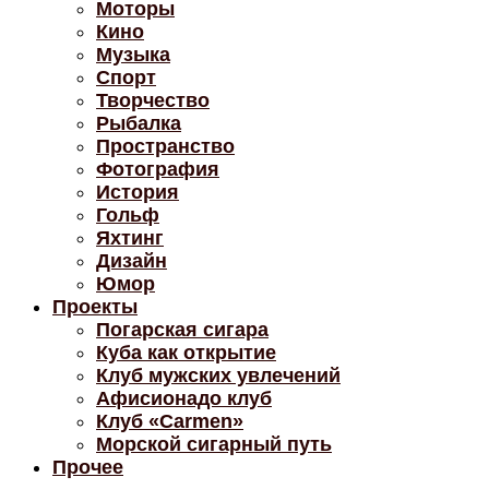
Моторы
Кино
Музыка
Спорт
Творчество
Рыбалка
Пространство
Фотография
История
Гольф
Яхтинг
Дизайн
Юмор
Проекты
Погарская сигара
Куба как открытие
Клуб мужских увлечений
Афисионадо клуб
Клуб «Carmen»
Морской сигарный путь
Прочее