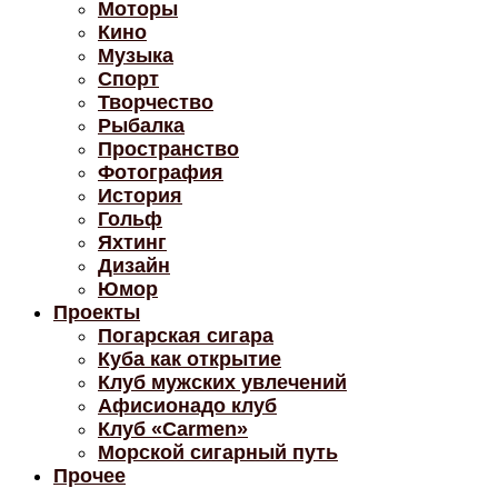
Моторы
Кино
Музыка
Спорт
Творчество
Рыбалка
Пространство
Фотография
История
Гольф
Яхтинг
Дизайн
Юмор
Проекты
Погарская сигара
Куба как открытие
Клуб мужских увлечений
Афисионадо клуб
Клуб «Carmen»
Морской сигарный путь
Прочее