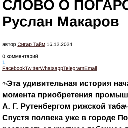
СЛОВО О ПОГАР
Руслан Макаров
автор
Cигар Тайм
16.12.2024
0 комментарий
1
Facebook
Twitter
Whatsapp
Telegram
Email
Э
та удивительная история нача
момента приобретения промы
А. Г. Рутенбергом рижской таб
Спустя полвека уже в городе По