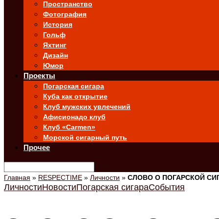
Пространство
Фотография
История
Гольф
Яхтинг
Дизайн
Юмор
Проекты
Погарская сигара
Куба как открытие
Клуб мужских увлечений
Афисионадо клуб
Клуб «Carmen»
Морской сигарный путь
Прочее
Главная
»
RESPECTIME
»
Личности
»
СЛОВО О ПОГАРСКОЙ СИГ
Личности
Новости
Погарская сигара
События