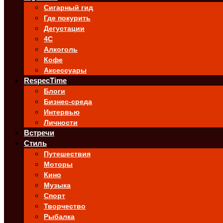
Сигарный гид
Где покурить
Дегустации
4C
Алкоголь
Кофе
Аксессуары
RespecTime
Блоги
Бизнес-среда
Интервью
Личности
Встречи
Стиль
Путешествия
Моторы
Кино
Музыка
Спорт
Творчество
Рыбалка