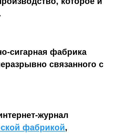
производство, которое и
.
тно-сигарная фабрика
 неразрывно связанного с
интернет-журнал
рской фабрикой
,