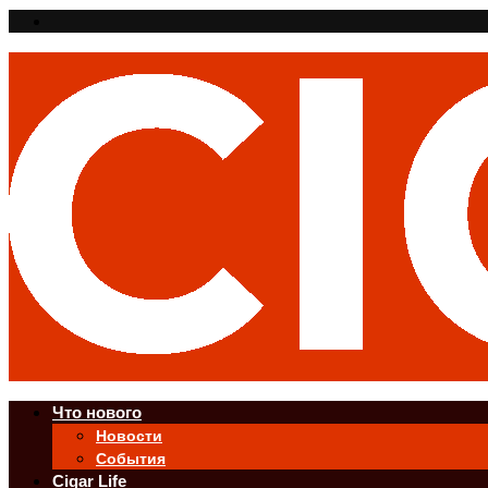
Что нового
Новости
События
Cigar Life