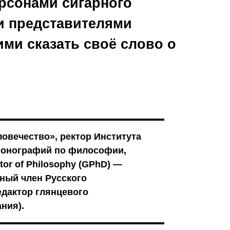
рсонами сигарного
и представителями
ми сказать своё слово о
овечество», ректор Института
монографий по философии,
or of Philosophy (GPhD) —
ный член Русского
едактор глянцевого
ния).